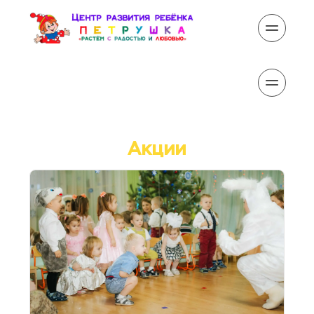
......
Акции